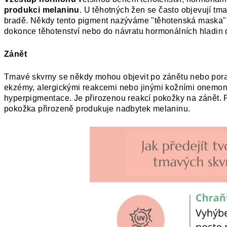
produkci melaninu
. U těhotných žen se často objevují tma
bradě. Někdy tento pigment nazýváme "těhotenská maska".
dokonce těhotenství nebo do návratu hormonálních hladin 
Zánět
Tmavé skvrny se někdy mohou objevit po zánětu nebo poraně
ekzémy, alergickými reakcemi nebo jinými kožními onemoně
hyperpigmentace. Je přirozenou reakcí pokožky na zánět. Po
pokožka přirozeně produkuje nadbytek melaninu.