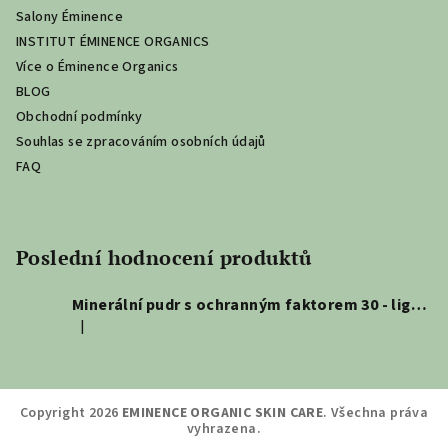
Salony Éminence
INSTITUT ÉMINENCE ORGANICS
Více o Éminence Organics
BLOG
Obchodní podmínky
Souhlas se zpracováním osobních údajů
FAQ
Poslední hodnocení produktů
Minerální pudr s ochranným faktorem 30 - light 5,5g
|
Hodnocení produktu je 5 z 5 hvězdiček.
Copyright 2026
EMINENCE ORGANIC SKIN CARE
. Všechna práva
vyhrazena.