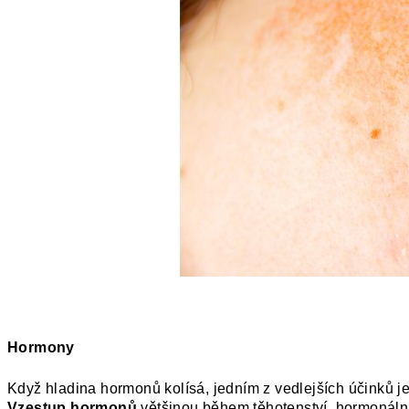
Hormony
Když
hladina hormonů kolísá, jedním z vedlejších účinků
Vzestup hormonů
většinou během těhotenství, hormonální