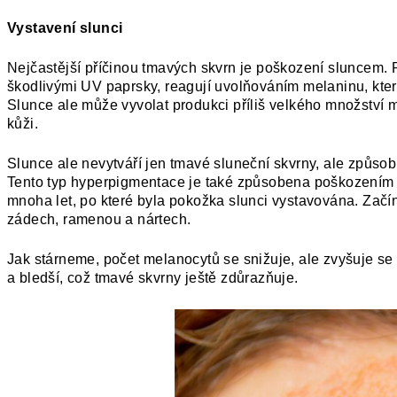
Vystavení slunci
Nejčastější příčinou tmavých skvrn je poškození sluncem.
škodlivými UV paprsky, reagují uvolňováním melaninu, kter
Slunce ale může vyvolat produkci příliš velkého množství
kůži.
Slunce ale nevytváří jen tmavé sluneční skvrny, ale způsobuj
Tento typ hyperpigmentace je také způsobena poškozením
mnoha let, po které byla pokožka slunci vystavována. Začína
zádech, ramenou a nártech.
Jak stárneme, počet melanocytů se snižuje, ale zvyšuje se 
a bledší, což tmavé skvrny ještě zdůrazňuje.