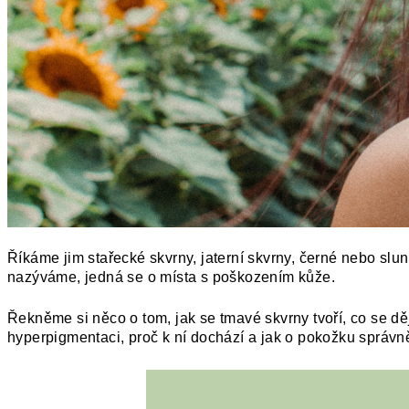
Říkáme jim stařecké skvrny, jaterní skvrny, černé nebo slun
nazýváme, jedná se o místa s poškozením kůže.
Řekněme si něco o tom, jak se tmavé skvrny tvoří, co se d
hyperpigmentaci, proč k ní dochází a jak o pokožku správn