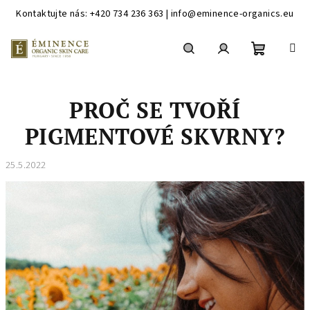
Kontaktujte nás: +420 734 236 363 | info@eminence-organics.eu
Přejít
na
obsah
Nákupní
Hledat
Přihlášení
PROČ SE TVOŘÍ
košík
PIGMENTOVÉ SKVRNY?
25.5.2022