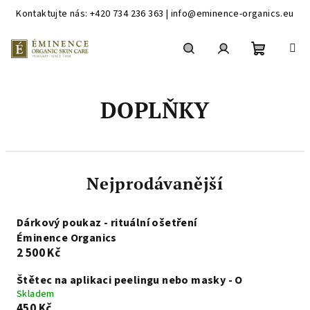
Kontaktujte nás: +420 734 236 363 | info@eminence-organics.eu
Přejít
na
obsah
Nákupní
Hledat
Přihlášení
DOPLŇKY
košík
Nejprodávanější
Dárkový poukaz - rituální ošetření
Éminence Organics
2 500 Kč
Štětec na aplikaci peelingu nebo masky - O
Skladem
450 Kč