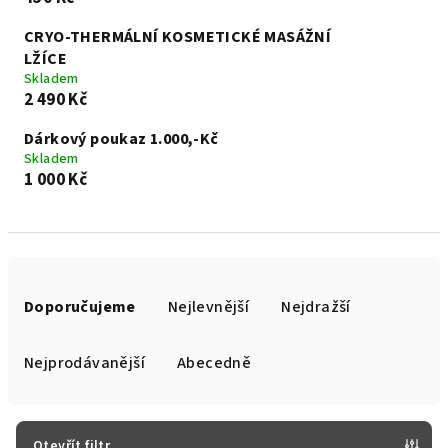
CRYO-THERMÁLNÍ KOSMETICKÉ MASÁŽNÍ
LŽÍCE
Skladem
2 490 Kč
Dárkový poukaz 1.000,-Kč
Skladem
1 000 Kč
Ř
a
Doporučujeme
Nejlevnější
Nejdražší
z
e
Nejprodávanější
Abecedně
n
í
p
Otevřít filtr