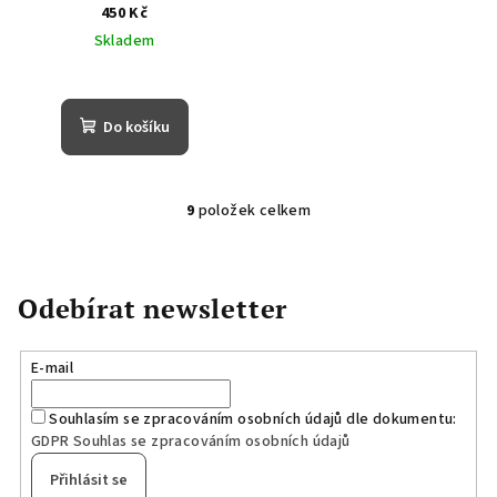
450 Kč
Skladem
Do košíku
9
položek celkem
O
v
l
á
Odebírat newsletter
d
a
E-mail
c
í
Souhlasím se zpracováním osobních údajů dle dokumentu:
p
GDPR Souhlas se zpracováním osobních údajů
r
v
Přihlásit se