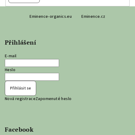
k
y
Z
v
Eminence-organics.eu
Eminence.cz
á
ý
p
p
a
i
Přihlášení
s
t
u
í
E-mail
Heslo
Přihlásit se
Nová registrace
Zapomenuté heslo
Facebook