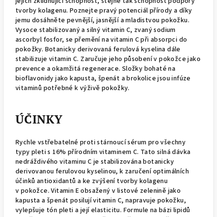
jejich zklidňující schopnost, stejně tak schopnost podpory
tvorby kolagenu. Poznejte pravý potenciál přírody a díky
jemu dosáhněte pevnější, jasnější a mladistvou pokožku.
Vysoce stabilizovaný a silný vitamin C, zvaný sodium
ascorbyl fosfor, se přemění na vitamin C při absorpci do
pokožky. Botanicky derivovaná ferulová kyselina dále
stabilizuje vitamin C. Zaručuje jeho působení v pokožce jako
prevence a okamžitá regenerace. Složky bohaté na
bioflavonidy jako kapusta, špenát a brokolice jsou infúze
vitaminů potřebné k výživě pokožky.
ÚČINKY
Rychle vstřebatelné proti stárnoucí sérum pro všechny
typy pleti s 16% přírodním vitaminem C. Tato silná dávka
nedráždivého vitaminu C je stabilizována botanicky
derivovanou ferulovou kyselinou, k zaručení optimálních
účinků antioxidantů a ke zvýšení tvorby kolagenu
v pokožce. Vitamin E obsažený v listové zelenině jako
kapusta a špenát posilují vitamin C, napravuje pokožku,
vylepšuje tón pleti a její elasticitu. Formule na bázi lipidů