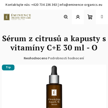
Kontaktujte nás: +420 734 236 363 | info@eminence-organics.eu
Přejít
na
obsah
Nákupní
Hledat
Přihlášení
Sérum z citrusů a kapusty s
košík
vitamíny C+E 30 ml - O
Průměrné
Neohodnoceno
Podrobnosti hodnocení
hodnocení
Tip
produktu
je
0,0
z
5
hvězdiček.