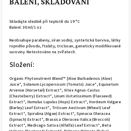
BALENÍ, SKLADOVÁNÍ
Skladujte ideálně při teplotě do 19 °C
Balení: 30 ml/1 oz
Neobsahuje parabeny, síran sodný, syntetická barviva, látky
ropného původu, ftaláty, triclosan, geneticky modifikované
suroviny. Netestováno na zvířatech.
Složení:
Organic Phytonutrient Blend™ [Aloe Barbadensis (Aloe)
Juice*, Solanum Lycopersicum (Tomato) Juice*, Equisetum
Arvense (Horsetail) Extract*, Vitex Agnus-Castus
(Chasteberry) Extract*, Linum Usitatissimum (Flaxseed)
Extract*, Humulus Lupulus (Hops) Extract*, Hordeum Vulgare
(Barley) Leaf Extract*, Triticum Aestivum (Wheat) Leaf
Extract*, Spirulina (Algae) Extract*, Spinacia Oleracea
(Spinach) Extract*, Brassica Oleracea Italica (Broccoli)
Extract*, Medicago Sativa (Alfalfa) Leaf Extract*, Beta