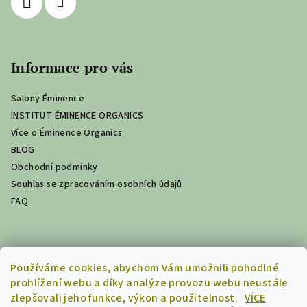
Informace pro vás
Salony Éminence
INSTITUT ÉMINENCE ORGANICS
Více o Éminence Organics
BLOG
Obchodní podmínky
Souhlas se zpracováním osobních údajů
FAQ
Poslední hodnocení produktů
Používáme cookies, abychom Vám umožnili pohodlné
prohlížení webu a díky analýze provozu webu neustále
Minerální pudr s ochranným faktorem 30 - light 5,5g
zlepšovali jeho funkce, výkon a použitelnost.
VÍCE