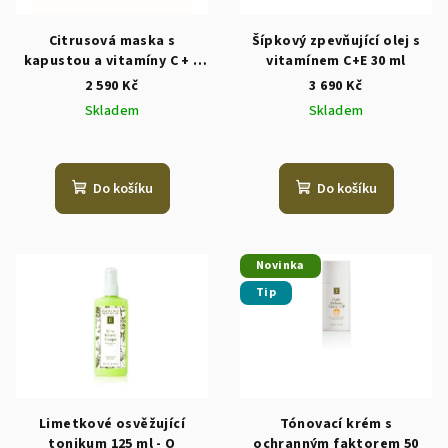
Citrusová maska s
Šípkový zpevňující olej s
kapustou a vitamíny C + E
vitamínem C+E 30 ml
60 ml - O
2 590 Kč
3 690 Kč
Skladem
Skladem
Do košíku
Do košíku
Novinka
Tip
Limetkové osvěžující
Tónovací krém s
tonikum 125 ml - O
ochranným faktorem 50