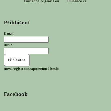
Eminence-organics.eu
Eminence.cz
á
p
a
Přihlášení
t
í
E-mail
Heslo
Přihlásit se
Nová registrace
Zapomenuté heslo
Facebook