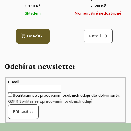
1 190 Kč
2 590 Kč
Skladem
Momentálně nedostupné
Průměrné
hodnocení
produktu
Detail
Do košíku
je
5,0
z
5
hvězdiček.
Odebírat newsletter
E-mail
Souhlasím se zpracováním osobních údajů dle dokumentu:
GDPR Souhlas se zpracováním osobních údajů
Přihlásit se
Z