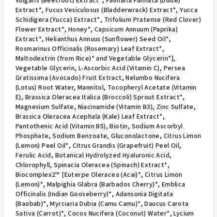
Vulgaris (Beetroot) Extract*, Palmaria Palmata (Dulse)
Extract*, Fucus Vesiculosus (Bladderwrack) Extract*, Yucca
Schidigera (Yucca) Extract*, Trifolium Pratense (Red Clover)
Flower Extract*, Honey*, Capsicum Annuum (Paprika)
Extract*, Helianthus Annuus (Sunflower) Seed Oil*,
Rosmarinus Officinalis (Rosemary) Leaf Extract*,
Maltodextrin (from Rice)* and Vegetable Glycerin*],
Vegetable Glycerin, L-Ascorbic Acid (Vitamin C), Persea
Gratissima (Avocado) Fruit Extract, Nelumbo Nucifera
(Lotus) Root Water, Mannitol, Tocopheryl Acetate (Vitamin
E), Brassica Oleracea Italica (Broccoli) Sprout Extract*,
Magnesium Sulfate, Niacinamide (Vitamin B3), Zinc Sulfate,
Brassica Oleracea Acephala (Kale) Leaf Extract*,
Pantothenic Acid (Vitamin B5), Biotin, Sodium Ascorbyl
Phosphate, Sodium Benzoate, Gluconolactone, Citrus Limon
(Lemon) Peel Oil*, Citrus Grandis (Grapefruit) Peel Oil,
Ferulic Acid, Botanical Hydrolyzed Hyaluronic Acid,
Chlorophyll, Spinacia Oleracea (Spinach) Extract*,
Biocomplex2™ [Euterpe Oleracea (Acai)*, Citrus Limon
(Lemon)*, Malpighia Glabra (Barbados Cherry)*, Emblica
Officinalis (Indian Gooseberry)*, Adansonia Digitata
(Baobab)*, Myrciaria Dubia (Camu Camu)*, Daucus Carota
Sativa (Carrot)*, Cocos Nucifera (Coconut) Water*, Lycium