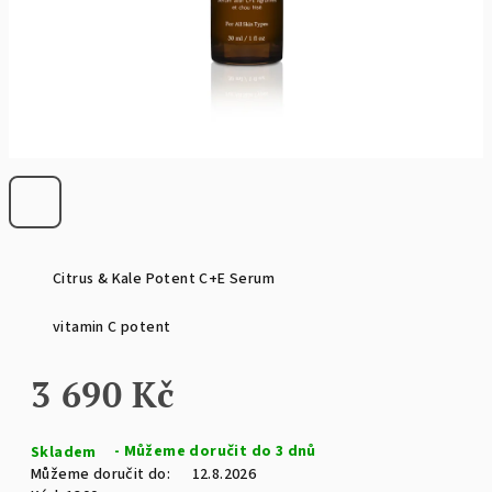
Citrus & Kale Potent C+E Serum
vitamin C potent
3 690 Kč
Měrná
Skladem
cena:
Můžeme doručit do:
12.8.2026