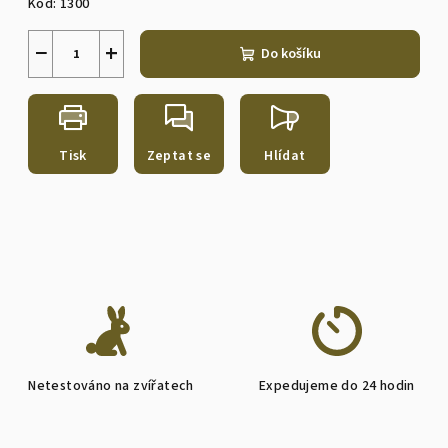
Kód:
1300
−
+
Do košíku
Tisk
Zeptat se
Hlídat
Netestováno na zvířatech
Expedujeme do 24 hodin