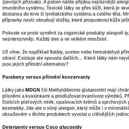
zjevných příznaků. A potom náhle přijdou nejrůznější alergi
imunitního systému. Toxické látky se přes kůži, která je sk
dostanou do krve či lymfatického systému a celého těla. 
přípravky navíc obsahují složky, které propustnost kůže ješt
Pokuste se proto vyměnit za organické produkty alespoň ty,
nejintenzivněji. Každý den a ve velkém množství.
Už víme, že například ftaláty, aceton nebo formaldehyd pří
zdraví. Existuje ale spousta dalších… Které látky nám nejví
jsou jejich přírodní alternativy?
Parabeny versus přírodní konzervanty
Látky jako
MDGN
čili Methyldibromo glutaronitril mají chrán
plísněmi a kvasinkami a prodlužovat trvanlivost výrobků. P
čistících pleťových mlék, opalovacích krémů a sprchových 
kosmetiky. Jde ale o silný alergen, který může i v minimál
obsaženém v těchto produktech vyvolat u citlivějších jedinc
Detergenty versus Coco glucosidy