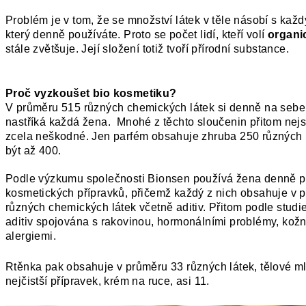
Problém je v tom, že se množství látek v těle násobí s ka
který denně používáte. Proto se počet lidí, kteří volí
organi
stále zvětšuje. Její složení totiž tvoří přírodní substance.
Proč vyzkoušet bio kosmetiku?
V průměru 515 různých chemických látek si denně na seb
nastříká každá žena. Mnohé z těchto sloučenin přitom ne
zcela neškodné. Jen parfém obsahuje zhruba 250 různých l
být až 400.
Podle výzkumu společnosti Bionsen používá žena denně 
kosmetických přípravků, přičemž každý z nich obsahuje v 
různých chemických látek včetně aditiv. Přitom podle studie
aditiv spojována s rakovinou, hormonálními problémy, kožn
alergiemi.
Rtěnka pak obsahuje v průměru 33 různých látek, tělové m
nejčistší přípravek, krém na ruce, asi 11.