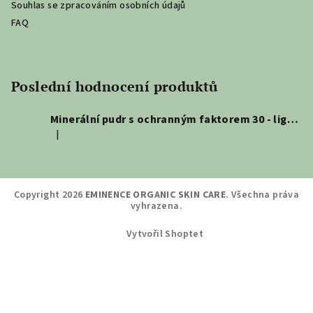
Souhlas se zpracováním osobních údajů
FAQ
Poslední hodnocení produktů
Minerální pudr s ochranným faktorem 30 - light 5,5g
|
Hodnocení produktu je 5 z 5 hvězdiček.
Copyright 2026
EMINENCE ORGANIC SKIN CARE
. Všechna práva
vyhrazena.
Vytvořil Shoptet