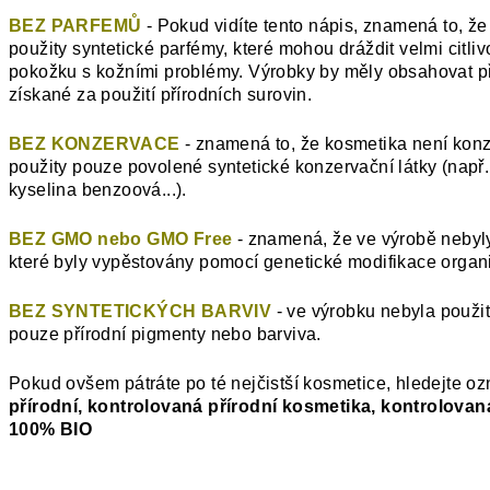
BEZ PARFEMŮ
- Pokud vidíte tento nápis, znamená to, že
použity syntetické parfémy, které mohou dráždit velmi citl
pokožku s kožními problémy. Výrobky by měly obsahovat p
získané za použití přírodních surovin.
BEZ KONZERVACE
- znamená to, že kosmetika není konz
použity pouze povolené syntetické konzervační látky (např.
kyselina benzoová...).
BEZ GMO nebo GMO Free
- znamená, že ve výrobě nebyly
které byly vypěstovány pomocí genetické modifikace organ
BEZ SYNTETICKÝCH BARVIV
- ve výrobku nebyla použit
pouze přírodní pigmenty nebo barviva.
Pokud ovšem pátráte po té nejčistší kosmetice, hledejte o
přírodní, kontrolovaná přírodní kosmetika, kontrolovan
100% BIO