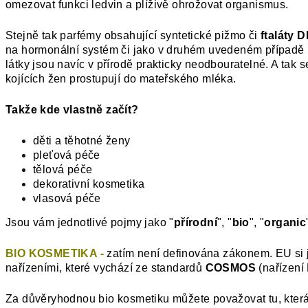
omezovat funkci ledvin a plíživě ohrožovat organismus.
Stejně tak parfémy obsahující syntetické pižmo či
ftaláty 
na hormonální systém či jako v druhém uvedeném případě 
látky jsou navíc v přírodě prakticky neodbouratelné. A tak s
kojících žen prostupují do mateřského mléka.
Takže kde vlastně začít?
děti a těhotné ženy
pleťová péče
tělová péče
dekorativní kosmetika
vlasová péče
Jsou vám jednotlivé pojmy jako "
přírodní
", "
bio
", "
organic
BIO KOSMETIKA -
z
atím není definována zákonem. EU si ji
nařízeními, které vychází ze standardů
COSMOS
(nařízení
Za důvěryhodnou bio kosmetiku můžete považovat tu, kter