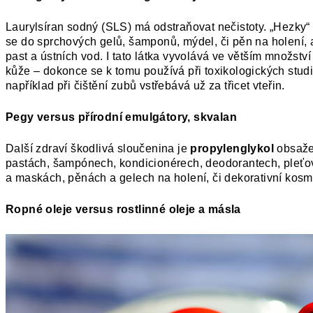
Laurylsíran sodný (SLS) má odstraňovat nečistoty. „Hezky“ 
se do sprchových gelů, šamponů, mýdel, či pěn na holení, 
past a ústních vod. I tato látka vyvolává ve větším množst
kůže – dokonce se k tomu používá při toxikologických stud
například při čištění zubů vstřebává už za třicet vteřin.
Pegy versus přírodní emulgátory, skvalan
Další zdraví škodlivá sloučenina je
propylenglykol
obsaže
pastách, šampónech, kondicionérech, deodorantech, pleť
a maskách, pěnách a gelech na holení, či dekorativní kosm
Ropné oleje versus rostlinné oleje a másla