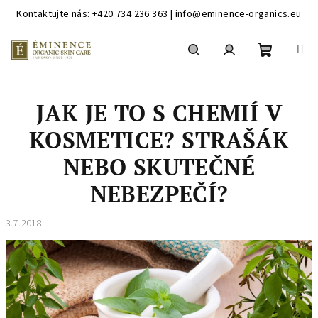
Kontaktujte nás: +420 734 236 363 | info@eminence-organics.eu
Přejít
na
obsah
Nákupní
Hledat
Přihlášení
JAK JE TO S CHEMIÍ V
košík
KOSMETICE? STRAŠÁK
NEBO SKUTEČNÉ
NEBEZPEČÍ?
3.7.2018