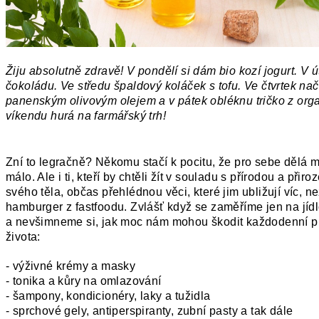
Žiju absolutně zdravě! V pondělí si dám bio kozí jogurt. V út
čokoládu. Ve středu špaldový koláček s tofu. Ve čtvrtek nač
panenským olivovým olejem a v pátek obléknu tričko z orga
víkendu hurá na farmářský trh!
Zní to legračně? Někomu stačí k pocitu, že pro sebe dělá
málo. Ale i ti, kteří by chtěli žít v souladu s přírodou a při
svého těla, občas přehlédnou věci, které jim ubližují víc,
ne
hamburger z fastfoodu. Zvlášť když se zaměříme jen na jíd
a nevšimneme si, jak moc nám mohou škodit každodenní p
života:
- výživné krémy a masky
- tonika a kůry na omlazování
- šampony, kondicionéry, laky a tužidla
- sprchové gely, antiperspiranty, zubní pasty a tak dále