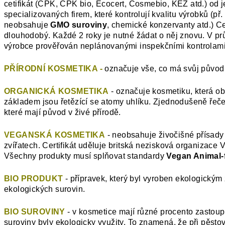
cetifikát (CPK, CPK bio, Ecocert, Cosmebio, KEZ atd.) od 
specializovaných firem, které kontrolují kvalitu výrobků (př
neobsahuje
GMO suroviny
, chemické konzervanty atd.) Cer
dlouhodobý. Každé 2 roky je nutné žádat o něj znovu. V pr
výrobce prověřován neplánovanými inspekčními kontrolami
PŘÍRODNÍ KOSMETIKA -
o
značuje vše, co má svůj původ 
ORGANICKÁ KOSMETIKA
- označuje kosmetiku, která obs
základem jsou řetězící se atomy uhlíku. Zjednodušeně řeče
které mají původ v živé přírodě.
VEGANSKÁ KOSMETIKA
- neobsahuje živočišné přísady
zvířatech. Certifikát uděluje britská nezisková organizace 
Všechny produkty musí splňovat standardy
Vegan Animal-
BIO PRODUKT
- přípravek, který byl vyroben ekologick
ekologických surovin.
BIO SUROVINY
- v kosmetice mají různé procento zastoupe
suroviny byly ekologicky využity. To znamená, že při pěstov