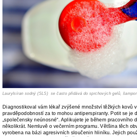
Laurylsíran sodný (SLS) se často přidává do sprchových gelů, šamp
Diagnostikoval vám lékař zvýšené množství těžkých kovů v 
pravděpodobností za to mohou antiperspiranty. Potit se je d
„společensky neúnosné“. Aplikujete je během pracovního 
několikrát. Nemluvě o večerním programu. Většina těch ob
vyrobena na bázi agresivních sloučenin hliníku. Jejich po