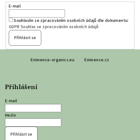
E-mail
Souhlasím se zpracováním osobních údajů dle dokumentu:
GDPR Souhlas se zpracováním osobních údajů
Přihlásit se
Z
Eminence-organics.eu
Eminence.cz
á
p
a
Přihlášení
t
í
E-mail
Heslo
Přihlásit se