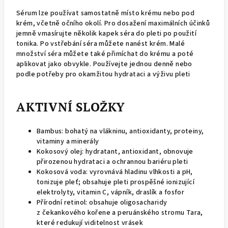
Sérum lze používat samostatně místo krému nebo pod
krém, včetně očního okolí. Pro dosažení maximálních účinků
jemně vmasírujte několik kapek séra do pleti po použití
tonika. Po vstřebání séra můžete nanést krém. Malé
množství séra můžete také přimíchat do krému a poté
aplikovat jako obvykle. Používejte jednou denně nebo
podle potřeby pro okamžitou hydrataci a výživu pleti
AKTIVNÍ SLOŽKY
Bambus: bohatý na vlákninu, antioxidanty, proteiny,
vitaminy a minerály
Kokosový olej: hydratant, antioxidant, obnovuje
přirozenou hydrataci a ochrannou bariéru pleti
Kokosová voda: vyrovnává hladinu vlhkosti a pH,
tonizuje pleť; obsahuje pleti prospěšné ionizující
elektrolyty, vitamin C, vápník, draslík a fosfor
Přírodní retinol: obsahuje oligosacharidy
z čekankového kořene a peruánského stromu Tara,
které redukují viditelnost vrásek