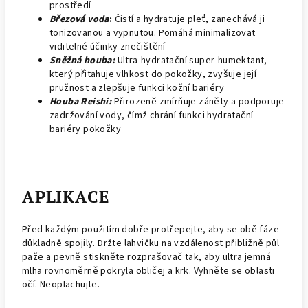
prostředí
Březová voda
:
Čistí a hydratuje pleť, zanechává ji
tonizovanou a vypnutou. Pomáhá minimalizovat
viditelné účinky znečištění
Sněžná houba:
Ultra-hydratační super-humektant,
který přitahuje vlhkost do pokožky, zvyšuje její
pružnost a zlepšuje funkci kožní bariéry
Houba Reishi:
Přirozeně zmírňuje záněty a podporuje
zadržování vody, čímž chrání funkci hydratační
bariéry pokožky
APLIKACE
Před každým použitím dobře protřepejte, aby se obě fáze
důkladně spojily. Držte lahvičku na vzdálenost přibližně půl
paže a pevně stiskněte rozprašovač tak, aby ultra jemná
mlha rovnoměrně pokryla obličej a krk. Vyhněte se oblasti
očí. Neoplachujte.