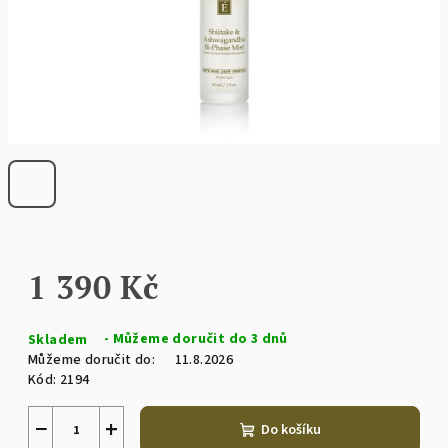
1 390 Kč
Měrná
Skladem
cena:
Můžeme doručit do:
11.8.2026
Kód:
2194
−
+
Do košíku