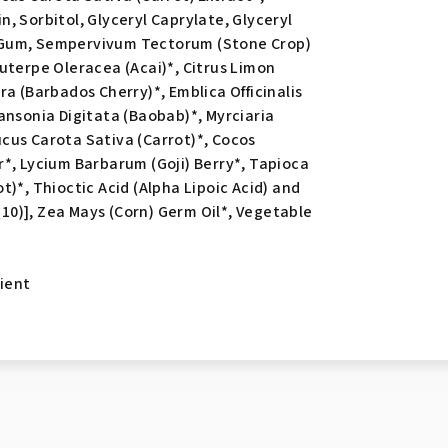
, Sorbitol, Glyceryl Caprylate, Glyceryl
Gum, Sempervivum Tectorum (Stone Crop)
uterpe Oleracea (Acai)*, Citrus Limon
ra (Barbados Cherry)*, Emblica Officinalis
ansonia Digitata (Baobab)*, Myrciaria
cus Carota Sativa (Carrot)*, Cocos
*, Lycium Barbarum (Goji) Berry*, Tapioca
)*, Thioctic Acid (Alpha Lipoic Acid) and
0)], Zea Mays (Corn) Germ Oil*, Vegetable
dient