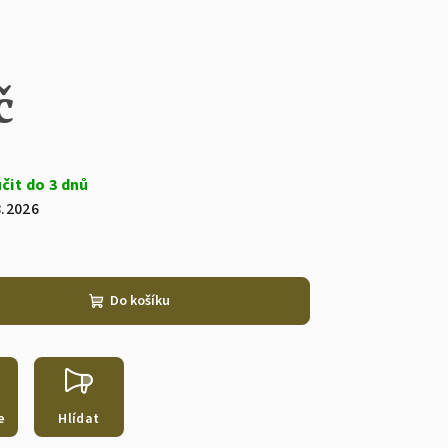
č
8.2026
Do košíku
e
Hlídat