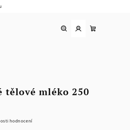
u
Hledat
Přihlášení
Nákupní
košík
é tělové mléko 250
osti hodnocení