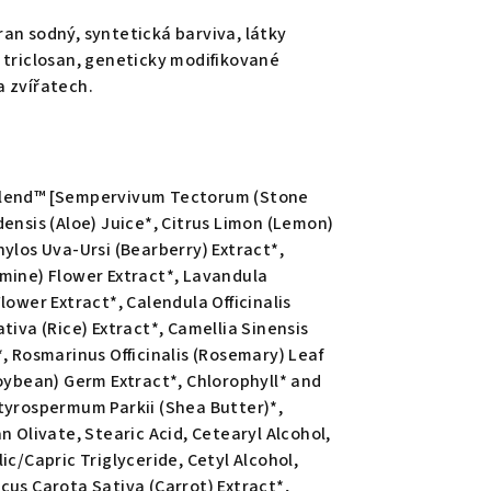
an sodný, syntetická barviva, látky
 triclosan, geneticky modifikované
a zvířatech.
Blend™ [Sempervivum Tectorum (Stone
densis (Aloe) Juice*, Citrus Limon (Lemon)
hylos Uva-Ursi (Bearberry) Extract*,
mine) Flower Extract*, Lavandula
lower Extract*, Calendula Officinalis
tiva (Rice) Extract*, Camellia Sinensis
*, Rosmarinus Officinalis (Rosemary) Leaf
Soybean) Germ Extract*, Chlorophyll* and
tyrospermum Parkii (Shea Butter)*,
n Olivate, Stearic Acid, Cetearyl Alcohol,
ic/Capric Triglyceride, Cetyl Alcohol,
cus Carota Sativa (Carrot) Extract*,