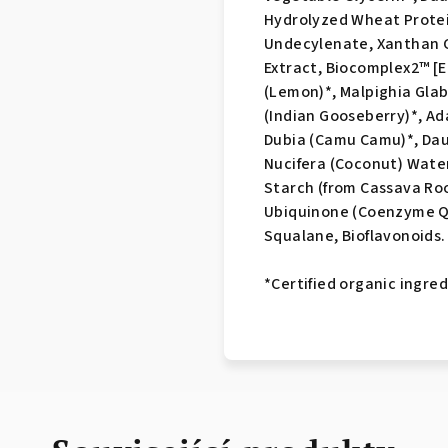
Hydrolyzed Wheat Protein
Undecylenate, Xanthan 
Extract, Biocomplex2™ [E
(Lemon)*, Malpighia Glab
(Indian Gooseberry)*, Ad
Dubia (Camu Camu)*, Dau
Nucifera (Coconut) Water
Starch (from Cassava Root
Ubiquinone (Coenzyme Q1
Squalane, Bioflavonoids.
*Certified organic ingre