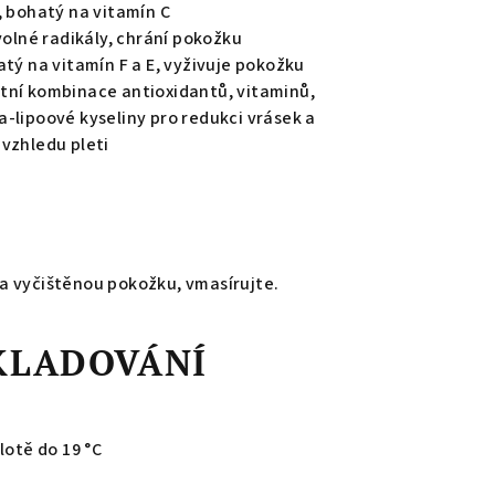
, bohatý na vitamín C
 volné radikály, chrání pokožku
atý na vitamín F a E, vyživuje pokožku
tní kombinace antioxidantů, vitaminů,
-lipoové kyseliny pro redukci vrásek a
 vzhledu pleti
a vyčištěnou pokožku, vmasírujte.
SKLADOVÁNÍ
lotě do 19 °C