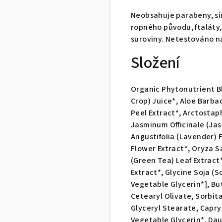
Neobsahuje parabeny, sír
ropného původu, ftaláty,
suroviny. Netestováno n
Složení
Organic Phytonutrient 
Crop) Juice*, Aloe Barba
Peel Extract*, Arctostap
Jasminum Officinale (Jas
Angustifolia (Lavender) F
Flower Extract*, Oryza Sa
(Green Tea) Leaf Extract
Extract*, Glycine Soja (
Vegetable Glycerin*], Bu
Cetearyl Olivate, Sorbita
Glyceryl Stearate, Capryl
Vegetable Glycerin*, Dau