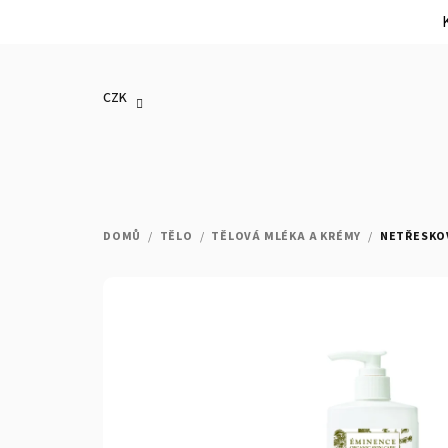
Přejít
na
CZK
obsah
DOMŮ
/
TĚLO
/
TĚLOVÁ MLÉKA A KRÉMY
/
NETŘESKOV