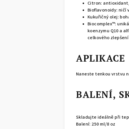
Citron: antioxidant
Bioflavonoidy: ničí
Kukuřičný olej: boh
Biocomplex™: uniká
koenzymu Q10 a alfa
celkového zlepšení
APLIKACE
Naneste tenkou vrstvu n
BALENÍ, 
Skladujte ideálně při tep
Balení: 250 ml/8 oz