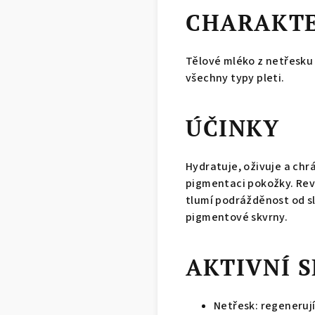
CHARAKTE
Tělové mléko z netřesku 
všechny typy pleti.
ÚČINKY
Hydratuje, oživuje a ch
pigmentaci pokožky. Revi
tlumí podrážděnost od sl
pigmentové skvrny.
AKTIVNÍ 
Netřesk: regenerují