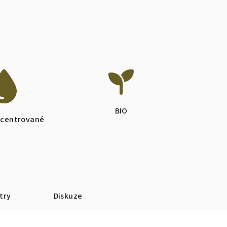
BIO
ocentrované
try
Diskuze