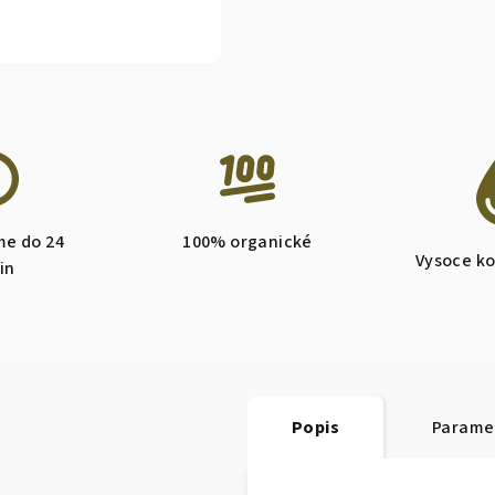
me do 24
100% organické
Vysoce k
in
Popis
Parame