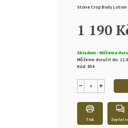
produktu
Stone Crop Body Lotion
je
0,0
1 190 K
z
5
hvězdiček.
Měrná
cena:
Skladem
Můžeme doručit do:
12.
Kód:
854
−
+
Tisk
Zeptat s