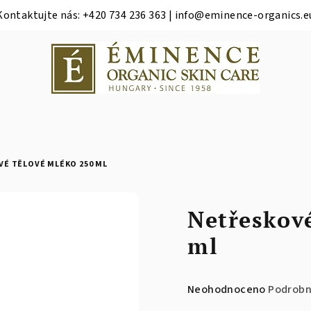
Kontaktujte nás: +420 734 236 363 | info@eminence-organics.e
É TĚLOVÉ MLÉKO 250 ML
Netřeskov
ml
Průměrné
Neohodnoceno
Podrobn
hodnocení