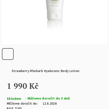
Strawberry Rhubarb Hyaluronic Body Lotion
1 990 Kč
Měrná
Skladem
cena:
Můžeme doručit do:
12.8.2026
Kód:
2163