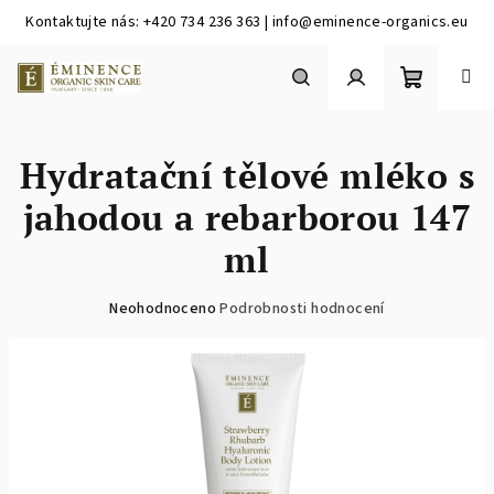
Kontaktujte nás: +420 734 236 363 | info@eminence-organics.eu
Přejít
na
obsah
Nákupní
Hledat
Přihlášení
Hydratační tělové mléko s
košík
jahodou a rebarborou 147
ml
Průměrné
Neohodnoceno
Podrobnosti hodnocení
hodnocení
produktu
je
0,0
z
5
hvězdiček.