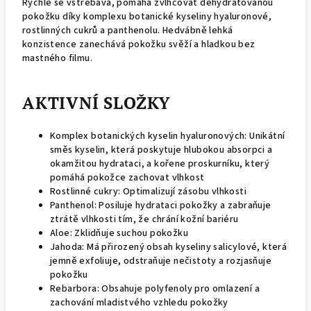
Rychle se vstřebává, pomáhá zvlhčovat dehydratovanou
pokožku díky komplexu botanické kyseliny hyaluronové,
rostlinných cukrů a panthenolu. Hedvábně lehká
konzistence zanechává pokožku svěží a hladkou bez
mastného filmu.
AKTIVNÍ SLOŽKY
Komplex botanických kyselin hyaluronových: Unikátní
směs kyselin, která poskytuje hlubokou absorpci a
okamžitou hydrataci, a kořene proskurníku, který
pomáhá pokožce zachovat vlhkost
Rostlinné cukry: Optimalizují zásobu vlhkosti
Panthenol: Posiluje hydrataci pokožky a zabraňuje
ztrátě vlhkosti tím, že chrání kožní bariéru
Aloe: Zklidňuje suchou pokožku
Jahoda: Má přirozený obsah kyseliny salicylové, která
jemně exfoliuje, odstraňuje nečistoty a rozjasňuje
pokožku
Rebarbora: Obsahuje polyfenoly pro omlazení a
zachování mladistvého vzhledu pokožky