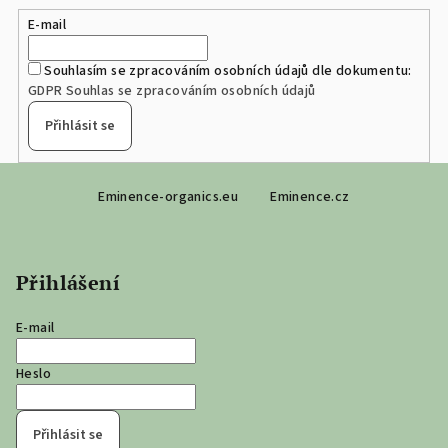
E-mail
Souhlasím se zpracováním osobních údajů dle dokumentu:
GDPR Souhlas se zpracováním osobních údajů
Přihlásit se
Z
Eminence-organics.eu
Eminence.cz
á
p
a
Přihlášení
t
í
E-mail
Heslo
Přihlásit se