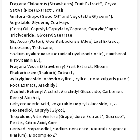
Fragaria Chiloensis (Strawberry) Fruit Extract*, Oryza
Sativa (Rice) Extract*, Vitis
Vinifera (Grape) Seed Oil* and Vegetable Glycerin*],
Vegetable Glycerin, Zea Mays
(Corn) Oil, Caprylyl-Caprylate/Caprate, Caprylic/Capric
Triglyceride, Glyceryl Stearate
SE, Aqua (Water), Aloe Barbadensis (Aloe) Leaf Extract,
Undecane, Tridecane,
Sodium Hyaluronate (Botanical Hyaluronic Acid), Panthenol
(Provitamin B5),
Fragaria Vesca (Strawberry) Fruit Extract, Rheum
Rhabarbarum (Rhubarb) Extract,
Xylitylglucoside, Anhydroxylitol, Xylitol, Beta Vulgaris (Beet)
Root Extract, Arachidyl
Alcohol, Behenyl Alcohol, Arachidyl Glucoside, Carbomer,
Benzyl Alcohol,
Dehydroacetic Acid, Vegetable Heptyl Glucoside, 1,2-
Hexanediol, Caprylyl Glycol,
Tropolone, Vitis Vinifera (Grape) Juice Extract*, Sucrose*,
Pectin, Citric Acid, Corn-
Derived Propanediol, Sodium Benzoate, Natural Fragrance
(Parfum), Biocomplex2™