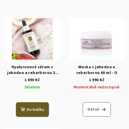
Hyaluronové sérum s
Maska s jahodou a
jahodou a rebarborou 30
rebarborou 60 ml - O
ml
1 890 Kč
1 990 Kč
Skladem
Momentálně nedostupné
Detail
Do košíku