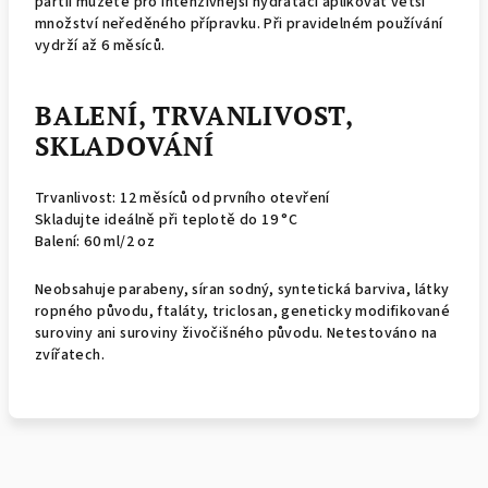
partií můžete pro intenzivnější hydrataci aplikovat větší
množství neředěného přípravku. Při pravidelném používání
vydrží až 6 měsíců.
BALENÍ, TRVANLIVOST,
SKLADOVÁNÍ
Trvanlivost: 12 měsíců od prvního otevření
Skladujte ideálně při teplotě do 19 °C
Balení: 60 ml/2 oz
Neobsahuje parabeny, síran sodný, syntetická barviva, látky
ropného původu, ftaláty, triclosan, geneticky modifikované
suroviny ani suroviny živočišného původu. Netestováno na
zvířatech.