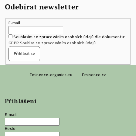
Odebírat newsletter
E-mail
Souhlasím se zpracováním osobních údajů dle dokumentu:
GDPR Souhlas se zpracováním osobních údajů
Přihlásit se
Z
Eminence-organics.eu
Eminence.cz
á
p
a
Přihlášení
t
í
E-mail
Heslo