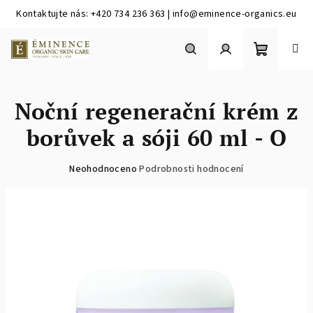
Kontaktujte nás: +420 734 236 363 | info@eminence-organics.eu
Přejít
na
obsah
Nákupní
Hledat
Přihlášení
Noční regenerační krém z
košík
borůvek a sóji 60 ml - O
Průměrné
Neohodnoceno
Podrobnosti hodnocení
hodnocení
produktu
je
0,0
z
5
hvězdiček.