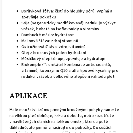
Borůvková šťáva: čistí do hloubky pórů, vypíná a
zpevňuje pokožku
Sója (negeneticky modifikovaná): redukuje výskyt
vrásek, bohatá na isoflavonidy a vitaminy
Bambucké máslo: hydratant
Malinová šťáva: zdroj vitaminů
Ostružinová š'táva: zdroj vitaminů
Olej z hroznových jader: hydratant
Měsíčkový olej: tónuje, zpevňuje a hydratuje
Biokomplex™: unikátní kombinace antioxidantů,
vitaminů, koenzymu Q10 a alfa-lipoové kyseliny pro
redukci vrásek a celkového zlepšení vzhledu pleti
APLIKACE
Malé množství krému jemnými krouživými pohyby naneste
na vlhkou pleť obličeje, krku a dekoltu, nebo rozetřete
v navlhčených dlaních na lehkou emulzi, kterou poté
důkladně, ale jemně vmasírujte do pokožky. Do sušších